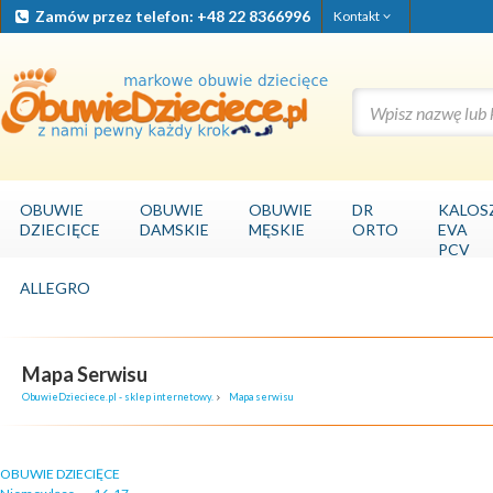
Zamów przez telefon: +48 22 8366996
Kontakt
OBUWIE
OBUWIE
OBUWIE
DR
KALOS
DZIECIĘCE
DAMSKIE
MĘSKIE
ORTO
EVA
PCV
ALLEGRO
Mapa Serwisu
ObuwieDzieciece.pl - sklep internetowy.
Mapa serwisu
OBUWIE DZIECIĘCE