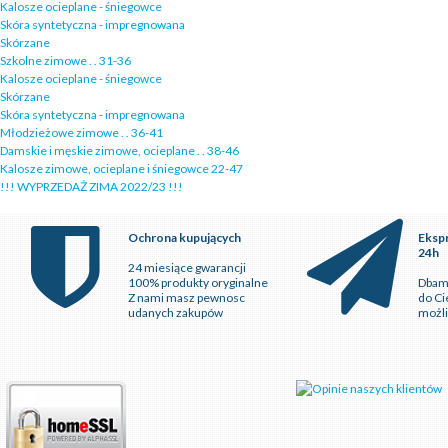
Kalosze ocieplane - śniegowce
Skóra syntetyczna - impregnowana
Skórzane
Szkolne zimowe . . 31-36
Kalosze ocieplane - śniegowce
Skórzane
Skóra syntetyczna - impregnowana
Młodzieżowe zimowe . . 36-41
Damskie i męskie zimowe, ocieplane . . 38-46
Kalosze zimowe, ocieplane i śniegowce 22-47
!!! WYPRZEDAŻ ZIMA 2022/23 !!!
Ochrona kupujących
Eksp
24h
24 miesiące gwarancji
100% produkty oryginalne
Dbamy
Z nami masz pewnosc
do Ci
udanych zakupów
możl