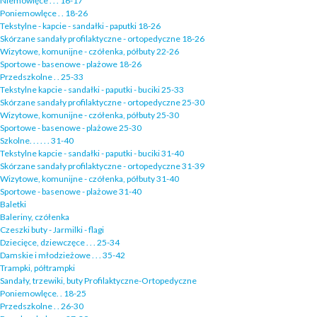
Niemowlęce . . . 16-17
Poniemowlęce . . 18-26
Tekstylne - kapcie - sandałki - paputki 18-26
Skórzane sandały profilaktyczne - ortopedyczne 18-26
Wizytowe, komunijne - czółenka, półbuty 22-26
Sportowe - basenowe - plażowe 18-26
Przedszkolne . . 25-33
Tekstylne kapcie - sandałki - paputki - buciki 25-33
Skórzane sandały profilaktyczne - ortopedyczne 25-30
Wizytowe, komunijne - czółenka, półbuty 25-30
Sportowe - basenowe - plażowe 25-30
Szkolne. . . . . . 31-40
Tekstylne kapcie - sandałki - paputki - buciki 31-40
Skórzane sandały profilaktyczne - ortopedyczne 31-39
Wizytowe, komunijne - czółenka, półbuty 31-40
Sportowe - basenowe - plażowe 31-40
Baletki
Baleriny, czółenka
Czeszki buty - Jarmilki - flagi
Dziecięce, dziewczęce . . . 25-34
Damskie i młodzieżowe . . . 35-42
Trampki, półtrampki
Sandały, trzewiki, buty Profilaktyczne-Ortopedyczne
Poniemowlęce. . 18-25
Przedszkolne . . 26-30