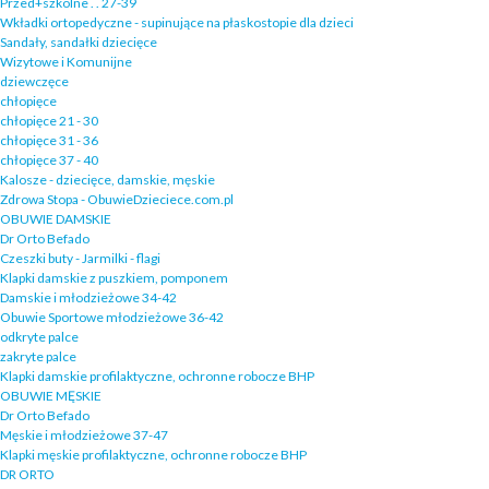
Przed+szkolne . . 27-39
Wkładki ortopedyczne - supinujące na płaskostopie dla dzieci
Sandały, sandałki dziecięce
Wizytowe i Komunijne
dziewczęce
chłopięce
chłopięce 21 - 30
chłopięce 31 - 36
chłopięce 37 - 40
Kalosze - dziecięce, damskie, męskie
Zdrowa Stopa - ObuwieDzieciece.com.pl
OBUWIE DAMSKIE
Dr Orto Befado
Czeszki buty - Jarmilki - flagi
Klapki damskie z puszkiem, pomponem
Damskie i młodzieżowe 34-42
Obuwie Sportowe młodzieżowe 36-42
odkryte palce
zakryte palce
Klapki damskie profilaktyczne, ochronne robocze BHP
OBUWIE MĘSKIE
Dr Orto Befado
Męskie i młodzieżowe 37-47
Klapki męskie profilaktyczne, ochronne robocze BHP
DR ORTO