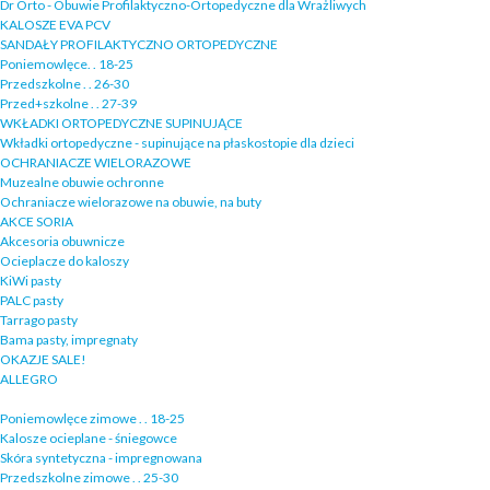
Dr Orto - Obuwie Profilaktyczno-Ortopedyczne dla Wrażliwych
KALOSZE EVA PCV
SANDAŁY PROFILAKTYCZNO ORTOPEDYCZNE
Poniemowlęce. . 18-25
Przedszkolne . . 26-30
Przed+szkolne . . 27-39
WKŁADKI ORTOPEDYCZNE SUPINUJĄCE
Wkładki ortopedyczne - supinujące na płaskostopie dla dzieci
OCHRANIACZE WIELORAZOWE
Muzealne obuwie ochronne
Ochraniacze wielorazowe na obuwie, na buty
AKCE SORIA
Akcesoria obuwnicze
Ocieplacze do kaloszy
KiWi pasty
PALC pasty
Tarrago pasty
Bama pasty, impregnaty
OKAZJE SALE!
ALLEGRO
Poniemowlęce zimowe . . 18-25
Kalosze ocieplane - śniegowce
Skóra syntetyczna - impregnowana
Przedszkolne zimowe . . 25-30