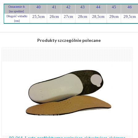
40
41
42
43
44
45
46
Oznaczenie fr.
[na spodzie]
25,5cm
26cm
27cm
28cm
28,5cm
29cm
29,5cm
Długość wkładki
[cm]
Produkty szczególnie polecane