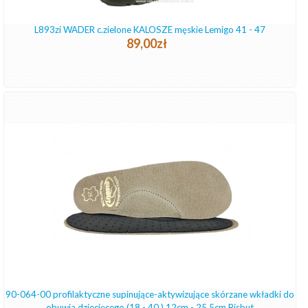
L893zi WADER c.zielone KALOSZE męskie Lemigo 41 - 47
89,00zł
90-064-00 profilaktyczne supinujące-aktywizujące skórzane wkładki do
obuwia dziecięcego (18 - 40 ) 12cm - 25,5cm Bisbut