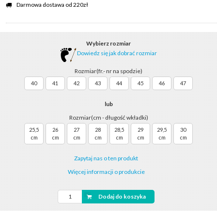
Darmowa dostawa od 220zł
Wybierz rozmiar
Dowiedz się jak dobrać rozmiar
Rozmiar(fr.- nr na spodzie)
40
41
42
43
44
45
46
47
lub
Rozmiar(cm - długość wkładki)
25,5
26
27
28
28,5
29
29,5
30
cm
cm
cm
cm
cm
cm
cm
cm
Zapytaj nas o ten produkt
Więcej informacji o produkcie
Dodaj do koszyka