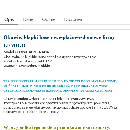
Opis
Dane
Opinie
Dostawa
Obuwie, klapki basenowe-plażowe-domowe firmy
LEMIGO
Model >>
L853 BARI GRANAT
Cholewka
>> b.lekkie. bezwonne i elastyczne tworzywo EVA
Spód
>> b.elastyczny i lekki EVA
uwaga>> b.wygodne, miękkie
TE
SUPERLEKKIE
KLAPKI FIRMY LEMIGO
TO NIE TYLKO KLAPKI BASENOWE,
MOŻNA
CHODZIĆ W NICH PO DOMU LUB TEŻ PO DWORZE,
A ŁATWOŚĆ
CZYSZCZENIA ZAPEWNIA UTRZYMANIE
OBUWIA W IDEALNEJ CZYSTOŚCI
Obuwie
Lemigo
wykonane z super lekkiego
tworzywa EVA
.
Tworzywo
EVA
to lekka chropowata pianka z pęcherzykami powietrza,
posiadająca szereg właściwości sprawiających, że obuwie
Lemigo
z EVA są
najprawdopodobniej najlepsze na rynku.
W przypadku tego modelu produkowane sa rozmiary: