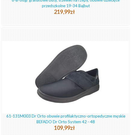
8-B-86gr granatowe buty, trzewiki na rzepy, obuwie dziecięce
przedszkolne 19-34 Bajbut
219,99zł
61-131M003 Dr Orto obuwie profilaktyczno-ortopedyczne męskie
BEFADO Dr Orto System 42 - 48
109,99zł