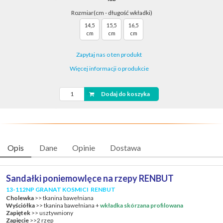
Rozmiar(cm - długość wkładki)
14,5
15,5
16,5
cm
cm
cm
Zapytaj nas o ten produkt
Więcej informacji o produkcie
Dodaj do koszyka
Opis
Dane
Opinie
Dostawa
Sandałki poniemowlęce na rzepy RENBUT
13-112NP GRANAT KOSMICI RENBUT
Cholewka
>> tkanina bawełniana
Wyściółka
>> tkanina bawełniana +
wkładka skórzana profilowana
Zapiętek
>> usztywniony
Zapięcie
>>2 rzep