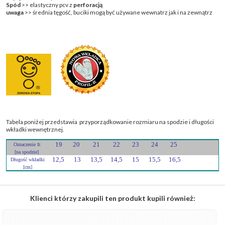
Spód
>> elastyczny pcv z
perforacją
uwaga
>> średnia tęgość, buciki mogą być używane wewnatrz jak i na zewnątrz
Tabela poniżej przedstawia przyporządkowanie rozmiaru na spodzie i długości
wkładki wewnętrznej.
19
20
21
22
23
24
25
Oznaczenie fr.
[na spodzie]
12,5
13
13,5
14,5
15
15,5
16,5
Długość wkładki
[cm]
Klienci którzy zakupili ten produkt kupili również: