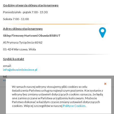
Godziny otwarcia sklepu stacjonarnego
Poniedziałek - piątek 7:00 - 15:30
Sobota 7:00 - 11:00
Adres sklepu stacjonarnego
Sklep Firmowy Hurtowni Obuwia BiSBUT
Al.Prymasa Tysiąclecia 60/62
01-424 Warszawa, Wola
Szybki kontakt
email:
info@obuwiedzieciece.pl
tel.
+48 22 8366996
W ramach naszej witryny stosujemy pliki cookies w celu
świadczenia Państwu usług na najwyższym poziomie. Korzystanie z
witryny bez zmiany ustawień dotyczących cookies oznacza, że będą
one zamieszczane w Państwa urządzeniu końcowym. Możecie
Państwo dokonać w każdym czasie zmiany ustawień dotyczących
cookies. Więcej szczegółów w naszej
Polityce Cookies
.